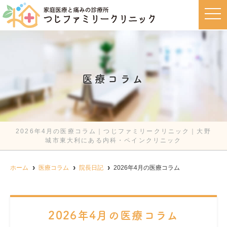
t
o
g
g
l
e
n
a
v
医療コラム
i
g
a
t
i
o
n
2026年4月の医療コラム｜つじファミリークリニック｜大野
城市東大利にある内科・ペインクリニック
ホーム
医療コラム
院長日記
2026年4月の医療コラム
2026年4月の医療コラム