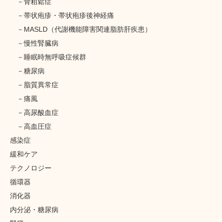
骨粗鬆症
帯状疱疹・帯状疱疹後神経痛
MASLD（代謝機能障害関連脂肪肝疾患）
慢性腎臓病
睡眠時無呼吸症候群
糖尿病
脂質異常症
痛風
高尿酸血症
高血圧症
感染症
緩和ケア
テクノロジー
循環器
消化器
内分泌・糖尿病