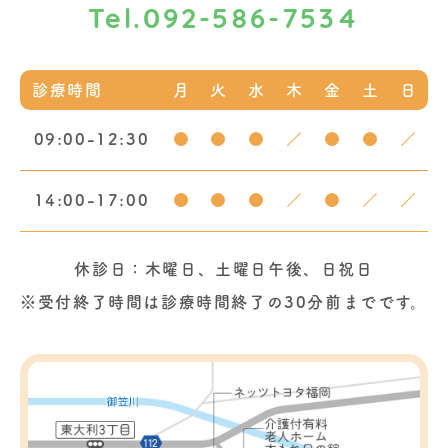
092-586-7534
Tel.
診療時間
月
火
水
木
金
土
日
09:00-12:30
●
●
●
／
●
●
／
14:00-17:00
●
●
●
／
●
／
／
休診日：木曜日、土曜日午後、日祝日
※受付終了時間は診療時間終了の30分前までです。