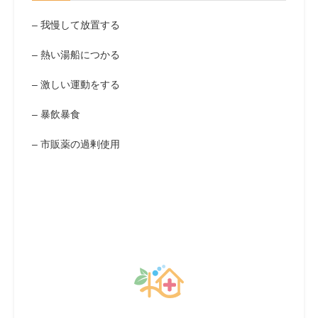
– 我慢して放置する
– 熱い湯船につかる
– 激しい運動をする
– 暴飲暴食
– 市販薬の過剰使用