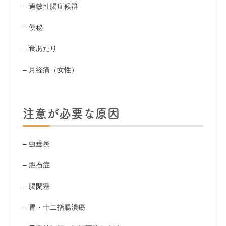
– 過敏性腸症候群
– 便秘
– 食あたり
– 月経痛（女性）
注意が必要な原因
– 虫垂炎
– 胆石症
– 腸閉塞
– 胃・十二指腸潰瘍