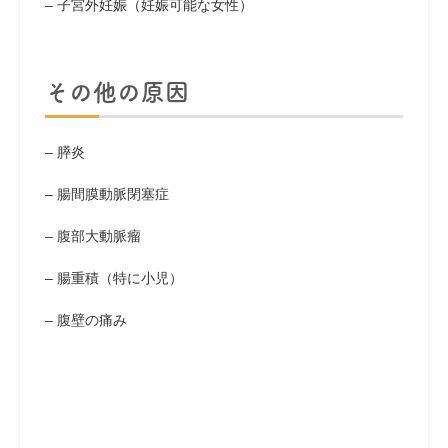
– 子宮外妊娠（妊娠可能な女性）
その他の原因
– 膵炎
– 腸間膜動脈閉塞症
– 腹部大動脈瘤
– 腸重積（特に小児）
– 腹壁の痛み