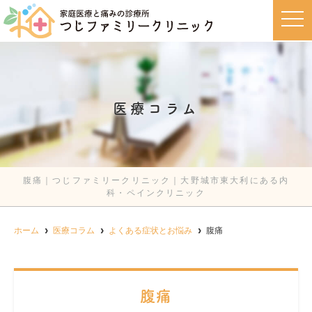
t
o
g
g
l
e
n
a
v
医療コラム
i
g
a
t
i
o
n
腹痛｜つじファミリークリニック｜大野城市東大利にある内
科・ペインクリニック
ホーム
医療コラム
よくある症状とお悩み
腹痛
腹痛